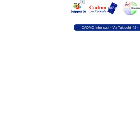
CADMO Infor s.r.l. -
Via Talucchi, 42 -