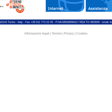
 10143 Torino - Italy - Fax +39 011 773 22 45 -
P.IVA 08568990017
REA TO-983599 - email:
in
Informazioni legali | Termini | Privacy | Cookies