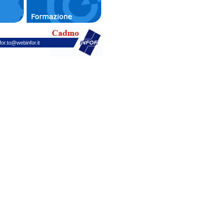
for.to@webinfor.it