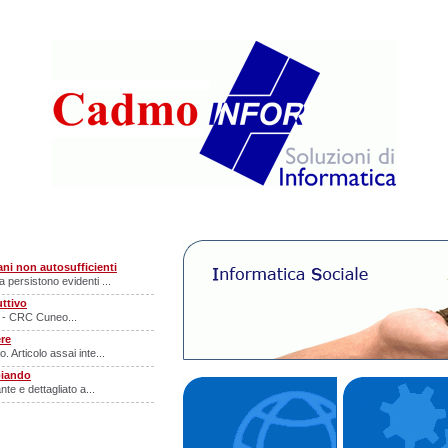
ni non autosufficienti
 persistono evidenti ...
uttivo
le - CRC Cuneo...
ere
 Articolo assai inte...
biando
nte e dettagliato a...