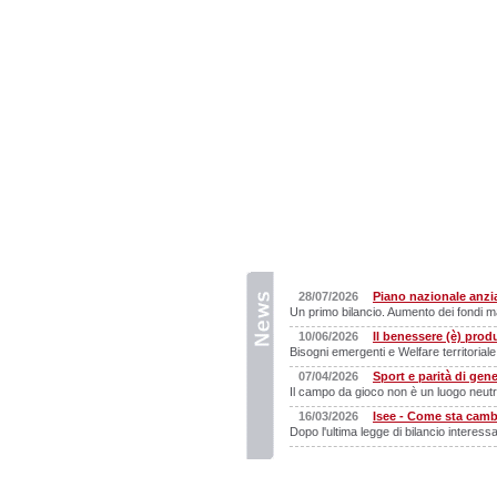
28/07/2026
Piano nazionale anzia
Un primo bilancio. Aumento dei fondi ma
10/06/2026
Il benessere (è) prod
Bisogni emergenti e Welfare territoria
07/04/2026
Sport e parità di gen
Il campo da gioco non è un luogo neutro.
16/03/2026
Isee - Come sta cam
Dopo l'ultima legge di bilancio interessa