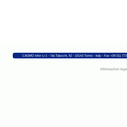
CADMO Infor s.r.l. - Via Talucchi, 42 - 10143 Torino - Italy - Fax +39 011
Informazioni legal