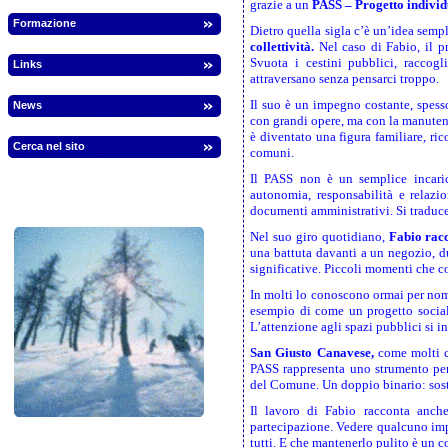
grazie a un
PASS – Progetto individu
Formazione
Dietro quella sigla c’è un’idea semp
collettività.
Nel caso di Fabio, il pr
Svuota i cestini pubblici, raccogli
Links
attraversano senza pensarci troppo.
Il suo è un impegno costante, spess
News
con grandi opere, ma con la manutenz
è diventato una figura familiare, ri
Cerca nel sito
comuni.
Il PASS non è un semplice incaric
autonomia, responsabilità e relazio
documenti amministrativi. Si traduce
Nel suo giro quotidiano,
Fabio racc
una battuta davanti a un negozio, d
significative. Piccoli momenti che c
In molti lo conoscono ormai per nom
esempio di come un progetto sociale 
L’attenzione agli spazi pubblici si in
San Giusto Canavese,
come molti ce
PASS rappresenta uno strumento per 
del Comune. Un doppio binario: soste
Il lavoro di Fabio racconta anch
partecipazione. Vedere qualcuno impe
tutti. E che mantenerlo pulito è un 