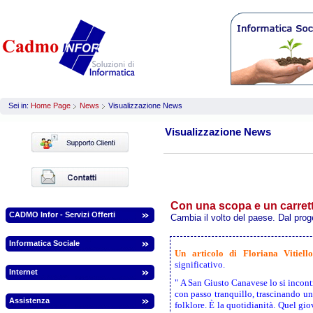
Sei in:
Home Page
News
Visualizzazione News
Visualizzazione News
Con una scopa e un carret
CADMO Infor - Servizi Offerti
Cambia il volto del paese. Dal proge
Informatica Sociale
Un articolo di Floriana Vitiel
significativo.
Internet
"
A San Giusto Canavese lo si incontr
con passo tranquillo, trascinando un
Assistenza
folklore. È la quotidianità. Quel g