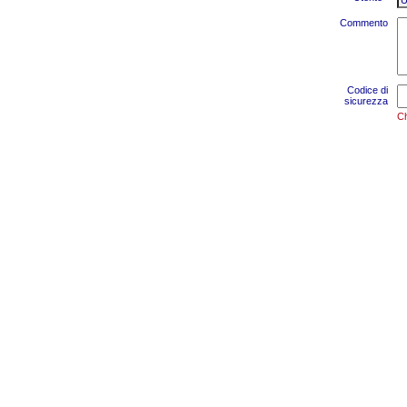
Commento
Codice di
sicurezza
Ch