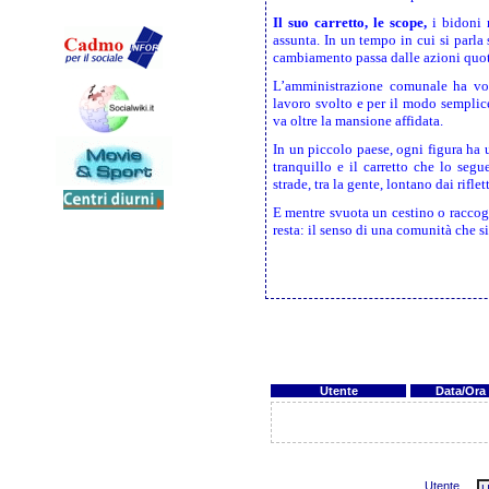
Il suo carretto, le scope,
i bidoni 
assunta. In un tempo in cui si parla
cambiamento passa dalle azioni quot
L’amministrazione comunale ha vol
lavoro svolto e per il modo semplic
va oltre la mansione affidata.
In un piccolo paese, ogni figura ha u
tranquillo e il carretto che lo seg
strade, tra la gente, lontano dai riflet
E mentre svuota un cestino o raccogl
resta: il senso di una comunità che s
Utente
Data/Ora
Utente