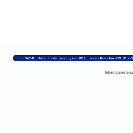
CADMO Infor s.r.l. - Via Talucchi, 42 - 10143 Torino - Italy - Fax +39 011
Informazioni legal